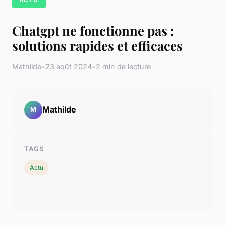
Chatgpt ne fonctionne pas :
solutions rapides et efficaces
Mathilde
•
23 août 2024
•
2 min de lecture
Mathilde
M
TAGS
Actu