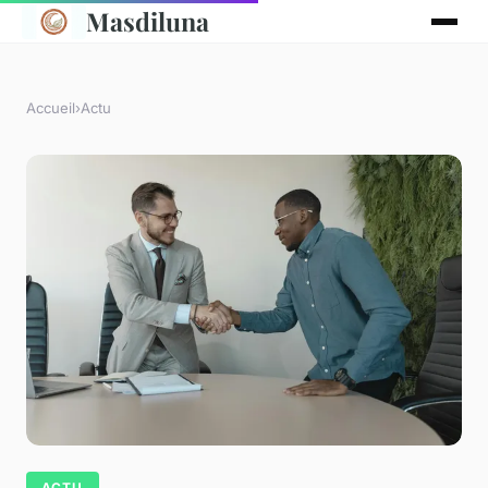
Masdiluna
Accueil
›
Actu
ACTU