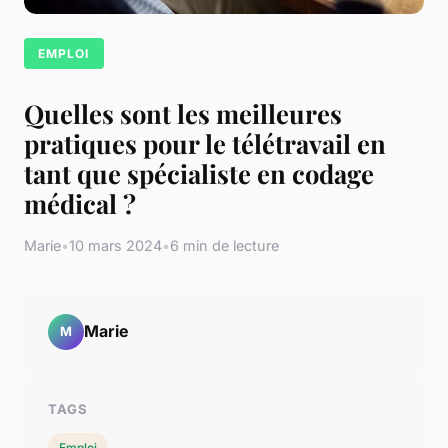
EMPLOI
Quelles sont les meilleures
pratiques pour le télétravail en
tant que spécialiste en codage
médical ?
Marie
•
10 mars 2024
•
6 min de lecture
Marie
M
TAGS
Emploi