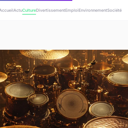
Accueil
Actu
Culture
Divertissement
Emploi
Environnement
Société