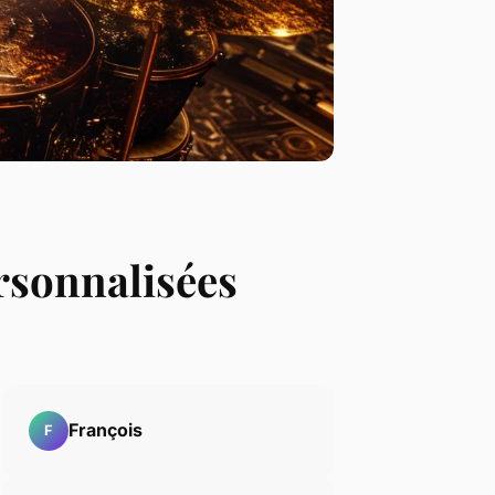
ersonnalisées
François
F