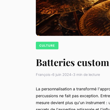
CULTURE
Batteries custom 
François
•
6 juin 2024
•
3 min de lecture
La personnalisation a transformé l'app
percussions ne fait pas exception. Entre
mesure devient plus qu'un instrument :
secrets de l'expertise artisanale et l'i