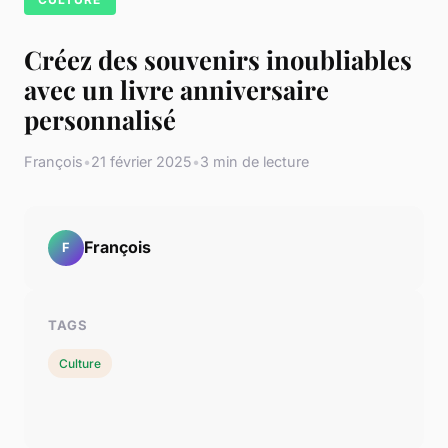
Créez des souvenirs inoubliables
avec un livre anniversaire
personnalisé
François
•
21 février 2025
•
3 min de lecture
François
F
TAGS
Culture