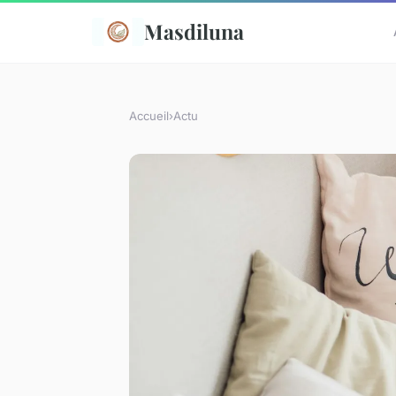
Masdiluna
Accueil
›
Actu