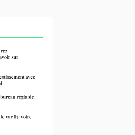
vrez
avoir sur
vestissement avec
al
 bureau réglable
le var 83: votre