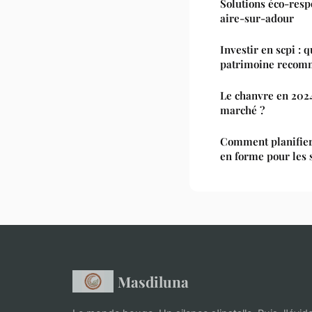
Solutions éco-resp
aire-sur-adour
Investir en scpi : 
patrimoine recom
Le chanvre en 2024
marché ?
Comment planifie
en forme pour les 
Masdiluna