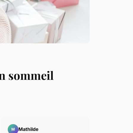
 un sommeil
Mathilde
M